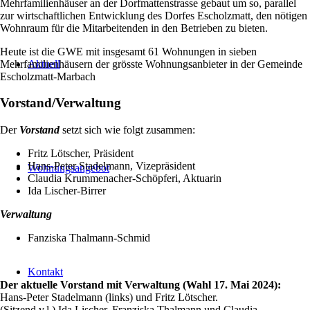
Mehrfamilienhäuser an der Dorfmattenstrasse gebaut um so, parallel
zur wirtschaftlichen Entwicklung des Dorfes Escholzmatt, den nötigen
Wohnraum für die Mitarbeitenden in den Betrieben zu bieten.
Heute ist die GWE mit insgesamt 61 Wohnungen in sieben
Mehrfamilienhäusern der grösste Wohnungsanbieter in der Gemeinde
Aktuell
Escholzmatt-Marbach
Vorstand/Verwaltung
Der
Vorstand
setzt sich wie folgt zusammen:
Fritz Lötscher, Präsident
Hans-Peter Stadelmann, Vizepräsident
Wohnungsangebot
Claudia Krummenacher-Schöpferi, Aktuarin
Ida Lischer-Birrer
Verwaltung
Fanziska Thalmann-Schmid
Kontakt
Der aktuelle Vorstand mit Verwaltung (Wahl 17. Mai 2024):
Hans-Peter Stadelmann (links) und Fritz Lötscher.
(Sitzend v.l.) Ida Lischer, Franziska Thalmann und Claudia